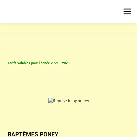
Menu
ACCUEIL
LE CLUB
LES COURS
ACTUALITÉS
PRESTATIONS
CONTACT
Tarifs valables pour l’année 2022 – 2023
BAPTÊMES PONEY