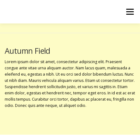
Menu
ACCUEIL
LE CLUB
LES COURS
Autumn Field
ACTUALITÉS
PRESTATIONS
CONTACT
Lorem ipsum dolor sit amet, consectetur adipiscing elit. Praesent
congue ante vitae urna aliquam auctor. Nam lacus quam, malesuada a
eleifend eu, egestas a nibh. Ut eu orci sed dolor bibendum luctus. Nunc
ut nibh diam. Mauris vehicula aliquam varius. Etiam ut consectetur tortor.
Suspendisse hendrerit sollicitudin justo, et varius mi sagittis in. Etiam
enim dolor, egestas et hendrerit nec, tempor eget eros. In id est ac erat
mollis tempus. Curabitur orci tortor, dapibus ac placerat eu, fringilla non
odio. Donec quis ante neque, ut aliquet odio.